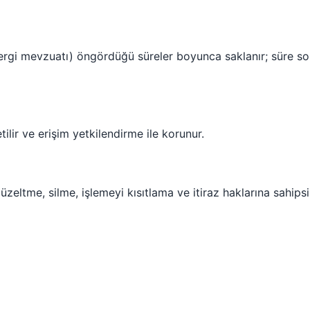
r. vergi mevzuatı) öngördüğü süreler boyunca saklanır; süre so
tilir ve erişim yetkilendirme ile korunur.
eltme, silme, işlemeyi kısıtlama ve itiraz haklarına sahipsin