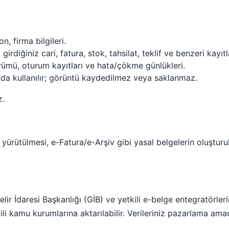
, firma bilgileri.
rdiğiniz cari, fatura, stok, tahsilat, teklif ve benzeri kayıtl
mü, oturum kayıtları ve hata/çökme günlükleri.
da kullanılır; görüntü kaydedilmez veya saklanmaz.
z.
yürütülmesi, e-Fatura/e-Arşiv gibi yasal belgelerin oluştur
elir İdaresi Başkanlığı (GİB) ve yetkili e-belge entegratörle
kili kamu kurumlarına aktarılabilir. Verileriniz pazarlama am